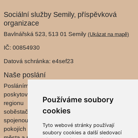
Sociální služby Semily, příspěvková
organizace
Bavlnářská 523, 513 01 Semily
(Ukázat na mapě)
IČ: 00854930
Datová schránka: e4sef23
Naše poslání
Posláním Domova pro seniory Semily je
poskytovat osobám převážně ze Semil a jejich
Používáme soubory
regionu podporu zachování schopností,
cookies
soběstačnosti a péči dle individuálních potřeb
spojenou s bydlením v jedno a dvoulůžkových
Tyto webové stránky používají
pokojích v zařízení umístěném poblíž centra
soubory cookies a další sledovací
města a přírody.