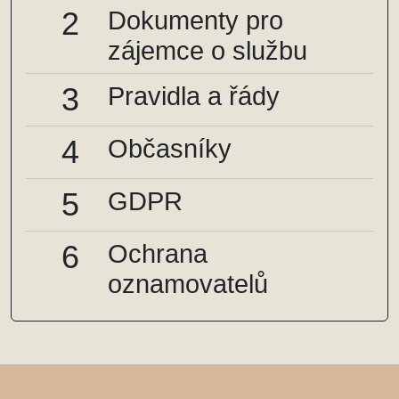
2
Dokumenty pro
zájemce o službu
3
Pravidla a řády
4
Občasníky
5
GDPR
6
Ochrana
oznamovatelů