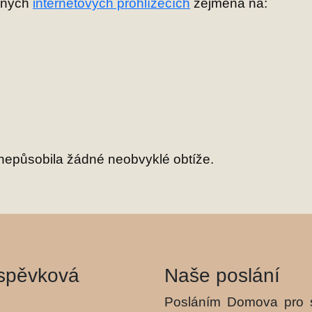
vaných
internetových prohlížecích
zejména na:
 nepůsobila žádné neobvyklé obtíže.
íspěvková
Naše poslání
Posláním Domova pro s